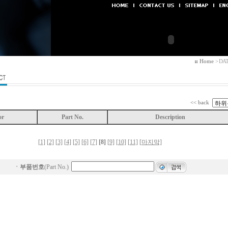
Home
> DATA
<< back
or
Part No.
Description
[1]
[2]
[3]
[4]
[5]
[6]
[7]
[8]
[9]
[10]
[11]
[마지막]
ㆍ
부품번호
(Part No.)