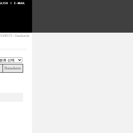
SHEETS > Datasheets list
Datasheets